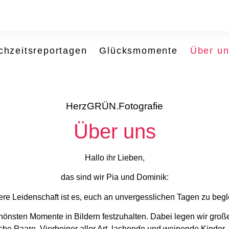
chzeitsreportagen
Glücksmomente
Über u
HerzGRÜN.Fotografie
Über uns
Hallo ihr Lieben,
das sind wir Pia und Dominik:
re Leidenschaft ist es, euch an unvergesslichen Tagen zu begl
hönsten Momente in Bildern festzuhalten. Dabei legen wir groß
che Paare, Vierbeiner aller Art, lachende und weinende Kinder, 