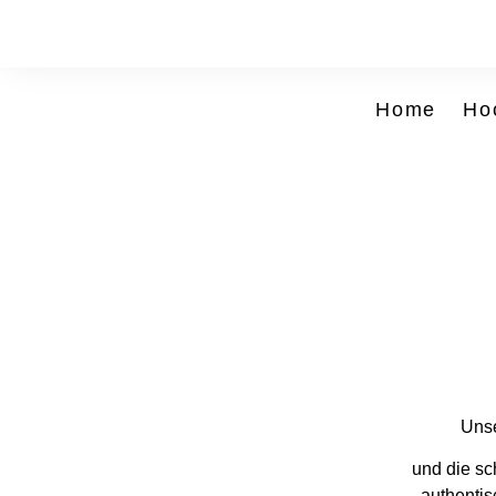
Home
Ho
Unse
und die sc
authentis